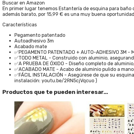
Buscar en Amazon
En primer lugar tenemos Estantería de esquina para baño d
además barato, por 15,99 € es una muy buena oportunidad
Características
Pegamento patentado
Autoadhesivo 3m
Acabado mate
✅PEGAMENTO PATENTADO + AUTO-ADHESIVO 3M - Más fue
✅TODO METAL - Construido con aluminio, asegurando 
✅A PRUEBA DE ÓXIDO - Diseño completo de aluminio, re
✅ACABADO MATE - Acabo de aluminio pulido a mano, 
✅FÁCIL INSTALACIÓN - Asegúrese de que su esquina de
instalación: youtu.be/2RN5cjVqcuo )
Productos que te pueden interesar...