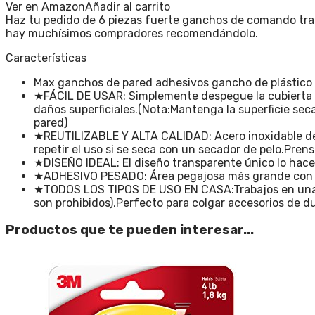
Ver en Amazon
Añadir al carrito
Haz tu pedido de 6 piezas fuerte ganchos de comando tra
hay muchísimos compradores recomendándolo.
Características
Max ganchos de pared adhesivos gancho de plástico
★FÁCIL DE USAR: Simplemente despegue la cubierta emp
daños superficiales.(Nota:Mantenga la superficie sec
pared)
★REUTILIZABLE Y ALTA CALIDAD: Acero inoxidable de c
repetir el uso si se seca con un secador de pelo.Pren
★DISEÑO IDEAL: El diseño transparente único lo hace 
★ADHESIVO PESADO: Área pegajosa más grande con colo
★TODOS LOS TIPOS DE USO EN CASA:Trabajos en una var
son prohibidos),Perfecto para colgar accesorios de d
Productos que te pueden interesar...