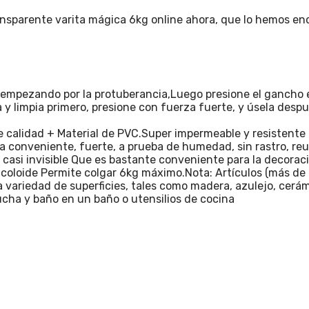
nsparente varita mágica 6kg online ahora, que lo hemos en
ezando por la protuberancia,Luego presione el gancho en la s
a y limpia primero, presione con fuerza fuerte, y úsela desp
alidad + Material de PVC.Super impermeable y resistente a
sa conveniente, fuerte, a prueba de humedad, sin rastro, reut
casi invisible Que es bastante conveniente para la decorac
ide Permite colgar 6kg máximo.Nota: Artículos (más de 6kg
iedad de superficies, tales como madera, azulejo, cerámica
ucha y baño en un baño o utensilios de cocina